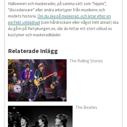
Halloween och maskerader, på samma sätt som ”hippie”,
”discodansare” eller andra arketyper från musikens och
modets historia.
Om du ska på maskerad, och letar efter en
perfekt utklädnad
(som hårdrockare eller något helt annat) ska
du gå in på Partykungen.se, där du hittar ett stort utbud av
kostymer och maskeradkläder.
Relaterade Inlägg
The Rolling Stones
The Beatles