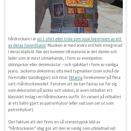
hårdrockare i är
en t-shirt eller tröja som visar logotypen av ett
av deras favoritband
. Musiken är med andra ord helt integrerad
i deras klädstil. När det kommer till material är det denim och
läder som är mest utmärkande, i form av exempelvis
skinnjackor eller denimvästar – och självklart i form av vanliga
jeans. Jackorna dekoreras ofta med tygmärken (som också de
föreställer bandloggor) och nitar.
Nitarna
förekommer på flera
sätt i hårdrocksmodet. Förutom att de kan fästas var för sig
som dekoration på jackor och väskor, är även nitbältet ett
klassiskt inslag i en hårdrockares outfit. En variant på nitbältet
är ett bälte gjort av patronhylsor (eller vad som ser ut som
patronhylsor).
Det faktum att det finns en så stereotypisk bild av
”hårdrockaren” idag gör att den är vanlig som utklädnad vid