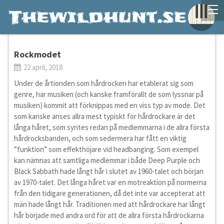
Rockmodet
22 april, 2018
Under de årtionden som hårdrocken har etablerat sig som
genre, har musiken (och kanske framförallt de som lyssnar på
musiken) kommit att förknippas med en viss typ av mode. Det
som kanske anses allra mest typiskt för hårdrockare är det
långa håret, som syntes redan på medlemmarna i de allra första
hårdrocksbanden, och som sedermera har fått en viktig
”funktion” som effekthöjare vid headbanging. Som exempel
kan nämnas att samtliga medlemmar i både Deep Purple och
Black Sabbath hade långt hår i slutet av 1960-talet och början
av 1970-talet. Det långa håret var en motreaktion på normerna
från den tidigare generationen, då det inte var accepterat att
män hade långt hår. Traditionen med att hårdrockare har långt
hår började med andra ord för att de allra första hårdrockarna